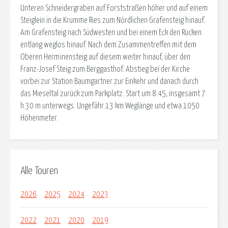
Unteren Schneidergraben auf Forststraßen höher und auf einem
Steiglein in die Krumme Ries zum Nördlichen Grafensteig hinauf.
Am Grafensteig nach Südwesten und bei einem Eck den Rücken
entlang weglos hinauf. Nach dem Zusammentreffen mit dem
Oberen Herminensteig auf diesem weiter hinauf, über den
Franz-Josef Steig zum Berggasthof. Abstieg bei der Kirche
vorbei zur Station Baumgartner zur Einkehr und danach durch
das Mieseltal zurück zum Parkplatz. Start um 8:45, insgesamt 7
h 30 m unterwegs. Ungefähr 13 km Weglänge und etwa 1050
Höhenmeter.
Alle Touren
2026
2025
2024
2023
2022
2021
2020
2019