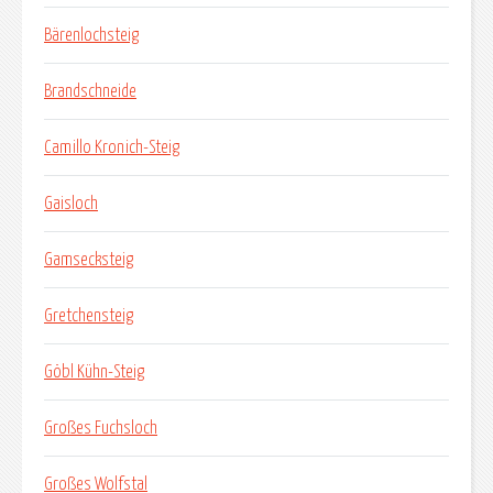
Bärenlochsteig
Brandschneide
Camillo Kronich-Steig
Gaisloch
Gamsecksteig
Gretchensteig
Göbl Kühn-Steig
Großes Fuchsloch
Großes Wolfstal