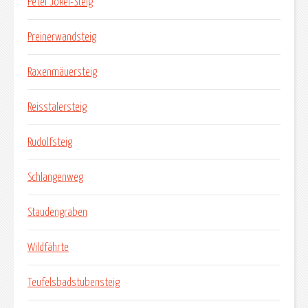
Peter Jokel-Steig
Preinerwandsteig
Raxenmäuersteig
Reisstalersteig
Rudolfsteig
Schlangenweg
Staudengraben
Wildfährte
Teufelsbadstubensteig