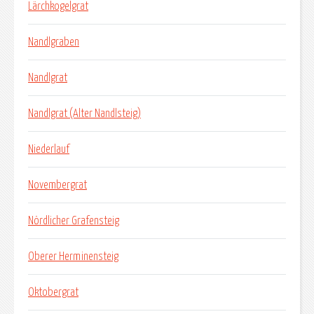
Lärchkogelgrat
Nandlgraben
Nandlgrat
Nandlgrat (Alter Nandlsteig)
Niederlauf
Novembergrat
Nördlicher Grafensteig
Oberer Herminensteig
Oktobergrat