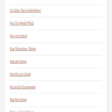
Großer Kesselgraben
Ho Chi Minh Pfad
Hoyossteig
Karl Kantner-Steig
Kaisersteig
Kontruszsteig
Kronich Eisenweg
Martinsteig