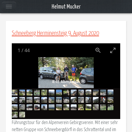
Helmut Mucker
Schneeberg Herminensteig 9. August 2020
1
/
44
8:45 Abmarsch
Führungstour für den Alpenverein Gebirgsverein. Mit einer sehr
netten Gruppe von Schneebergdörfl in das Schrattental und im