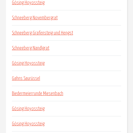
Gösing Hoyossteig
Schneeberg Novembergrat
Schneeberg Grafensteig und Hengst
Schneeberg Nandlgrat
Gösing Hoyossteig
Gahns Saurüssel
Biedermeierrunde Miesenbach
Gösing Hoyossteig
Gösing Hoyossteig