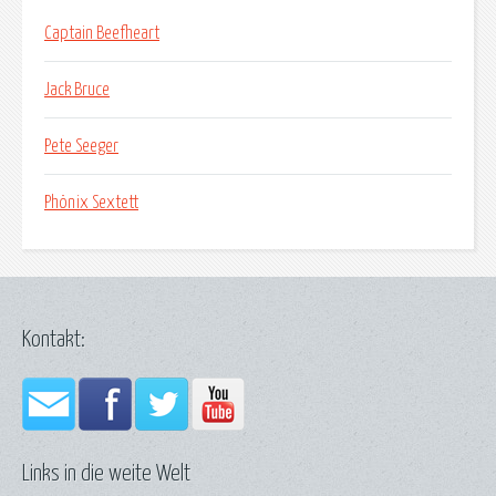
Captain Beefheart
Jack Bruce
Pete Seeger
Phönix Sextett
Kontakt:
Links in die weite Welt