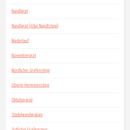
Nandlgrat
Nandlgrat (Alter Nandlsteig)
Niederlauf
Novembergrat
Nördlicher Grafensteig
Oberer Herminensteig
Oktobergrat
Stadelwandgraben
Südlicher Grafensteig