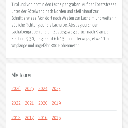
Tirol und von dort in den Lachalpengraben. Auf der Forststrasse
unter der Rötelwand nach Norden und steil hinauf zur
Schnittlerwiese. Von dort nach Westen zur Lachalm und weiter in
südliche Richtung auf die Lachalpe. Abstieg durch den
Lachalpengraben und am Zustiegsweg zurück nach Krampen.
Start um 9:30, insgesamt 6 h 15 min unterwegs, etwa 11 km
Weglänge und ungefähr 800 Höhenmeter.
Alle Touren
2026
2025
2024
2023
2022
2021
2020
2019
2018
2017
2016
2015