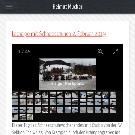
Helmut Mucker
Lachalpe mit Schneeschuhen 2. Februar 2019
1
/
45
Eisiger Parkplatz
Erster Tag des Schneeschuhwochenendes mit Csaba von der AV
Sektion Edelweiss. Von Krampen durch den Krampengraben ins