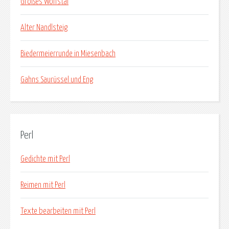
Großes Wolfstal
Alter Nandlsteig
Biedermeierrunde in Miesenbach
Gahns Saurüssel und Eng
Perl
Gedichte mit Perl
Reimen mit Perl
Texte bearbeiten mit Perl