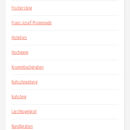
Fischersteig
Franz-Josef-Promenade
Hotelries
Hochgang
Krummbachgraben
Kuhschneeberg
Kuhsteig
Lärchkogelgrat
Nandlgraben