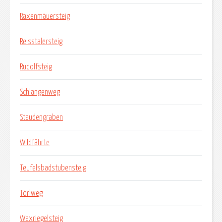
Raxenmäuersteig
Reisstalersteig
Rudolfsteig
Schlangenweg
Staudengraben
Wildfährte
Teufelsbadstubensteig
Törlweg
Waxriegelsteig