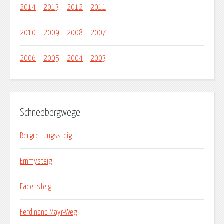
2014
2013
2012
2011
2010
2009
2008
2007
2006
2005
2004
2003
Schneebergwege
Bergrettungssteig
Emmysteig
Fadensteig
Ferdinand Mayr-Weg