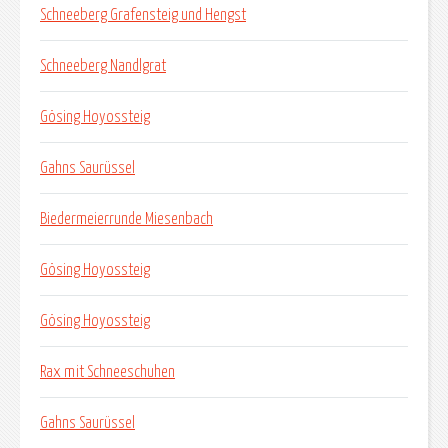
Schneeberg Grafensteig und Hengst
Schneeberg Nandlgrat
Gösing Hoyossteig
Gahns Saurüssel
Biedermeierrunde Miesenbach
Gösing Hoyossteig
Gösing Hoyossteig
Rax mit Schneeschuhen
Gahns Saurüssel