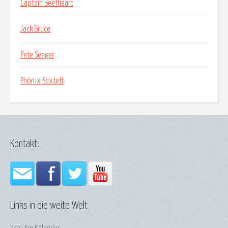
Captain Beefheart
Jack Bruce
Pete Seeger
Phönix Sextett
Kontakt:
Links in die weite Welt