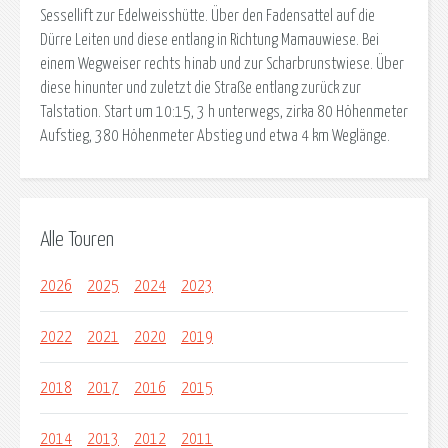
Sessellift zur Edelweisshütte. Über den Fadensattel auf die
Dürre Leiten und diese entlang in Richtung Mamauwiese. Bei
einem Wegweiser rechts hinab und zur Scharbrunstwiese. Über
diese hinunter und zuletzt die Straße entlang zurück zur
Talstation. Start um 10:15, 3 h unterwegs, zirka 80 Höhenmeter
Aufstieg, 380 Höhenmeter Abstieg und etwa 4 km Weglänge.
Alle Touren
2026
2025
2024
2023
2022
2021
2020
2019
2018
2017
2016
2015
2014
2013
2012
2011