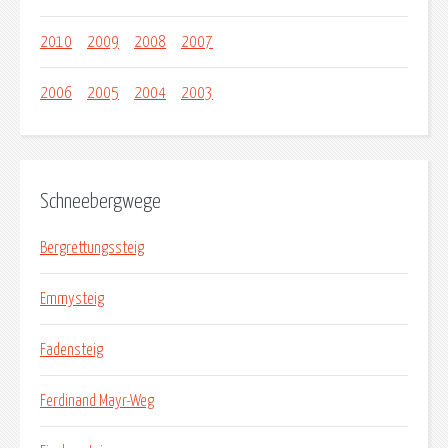
2010
2009
2008
2007
2006
2005
2004
2003
Schneebergwege
Bergrettungssteig
Emmysteig
Fadensteig
Ferdinand Mayr-Weg