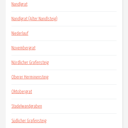
Nandlgrat
Nandlgrat (Alter Nandlsteig)
Niederlauf
Novembergrat
Nördlicher Grafensteig
Oberer Herminensteig
Oktobergrat
Stadelwandgraben
Südlicher Grafensteig