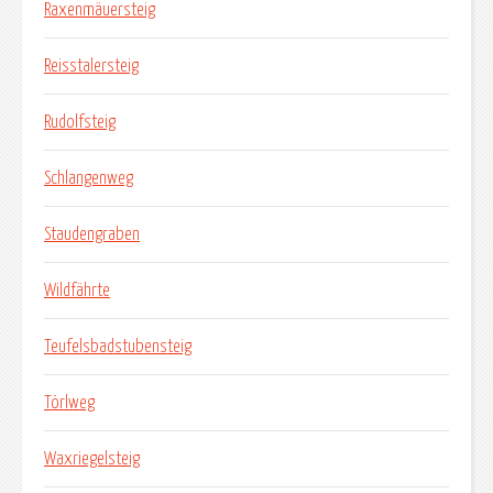
Raxenmäuersteig
Reisstalersteig
Rudolfsteig
Schlangenweg
Staudengraben
Wildfährte
Teufelsbadstubensteig
Törlweg
Waxriegelsteig