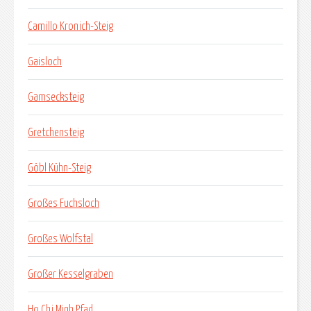
Camillo Kronich-Steig
Gaisloch
Gamsecksteig
Gretchensteig
Göbl Kühn-Steig
Großes Fuchsloch
Großes Wolfstal
Großer Kesselgraben
Ho Chi Minh Pfad