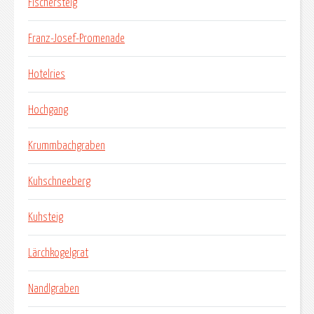
Fischersteig
Franz-Josef-Promenade
Hotelries
Hochgang
Krummbachgraben
Kuhschneeberg
Kuhsteig
Lärchkogelgrat
Nandlgraben