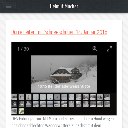
Helmut Mucker
Dürre Leiten mit Schneeschuhen 14. Januar 2018
1
/
30
10:15 Bei der Edelweisshütte
ÖGV Führungstour: Mit Moni und Robert und ihrem Hund wegen
des eher schlechten Wanderwetters zunächst mit dem