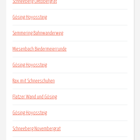
Schneeberg Oktobergrat
Gösing Hoyossteig
Semmering Bahnwanderweg
Miesenbach Biedermeierrunde
Gösing Hoyossteig
Rax mit Schneeschuhen
Flatzer Wand und Gösing
Gösing Hoyossteig
Schneeberg Novembergrat