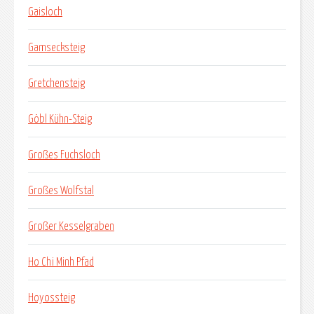
Gaisloch
Gamsecksteig
Gretchensteig
Göbl Kühn-Steig
Großes Fuchsloch
Großes Wolfstal
Großer Kesselgraben
Ho Chi Minh Pfad
Hoyossteig