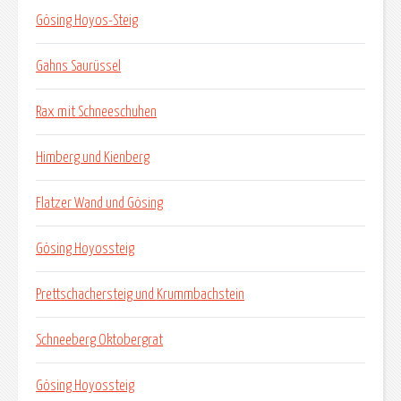
Gösing Hoyos-Steig
Gahns Saurüssel
Rax mit Schneeschuhen
Himberg und Kienberg
Flatzer Wand und Gösing
Gösing Hoyossteig
Prettschachersteig und Krummbachstein
Schneeberg Oktobergrat
Gösing Hoyossteig