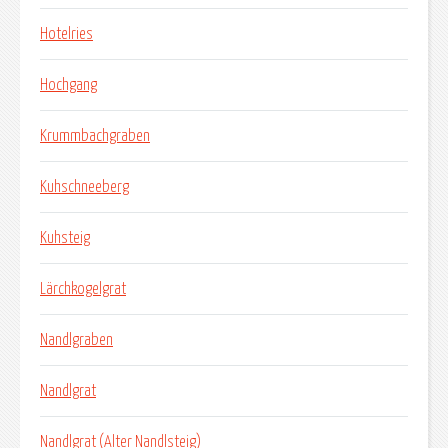
Hotelries
Hochgang
Krummbachgraben
Kuhschneeberg
Kuhsteig
Lärchkogelgrat
Nandlgraben
Nandlgrat
Nandlgrat (Alter Nandlsteig)