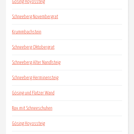
Gösing Hoyossteig
Schneeberg Novembergrat
Krummbachstein
Schneeberg Oktobergrat
Schneeberg Alter Nandlsteig
Schneeberg Herminensteig
Gösing und Flatzer Wand
Rax mit Schneeschuhen
Gösing Hoyossteig