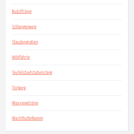
Rudolfsteig
Schlangenweg
Staudengraben
Wildfährte
Teufelsbadstubensteig
Törlweg
Waxriegelsteig
Wachthüttelkamm