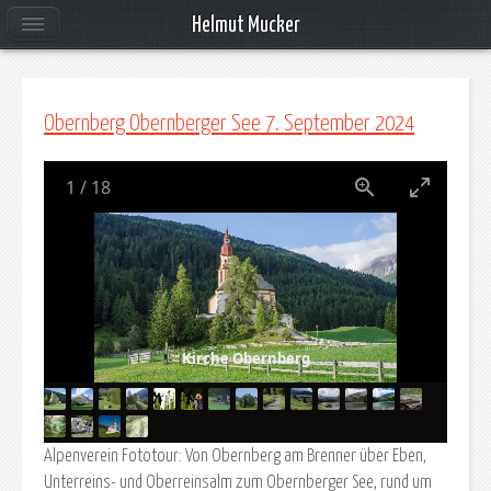
Helmut Mucker
Obernberg Obernberger See 7. September 2024
1
/
18
Kirche Obernberg
Alpenverein Fototour: Von Obernberg am Brenner über Eben,
Unterreins- und Oberreinsalm zum Obernberger See, rund um