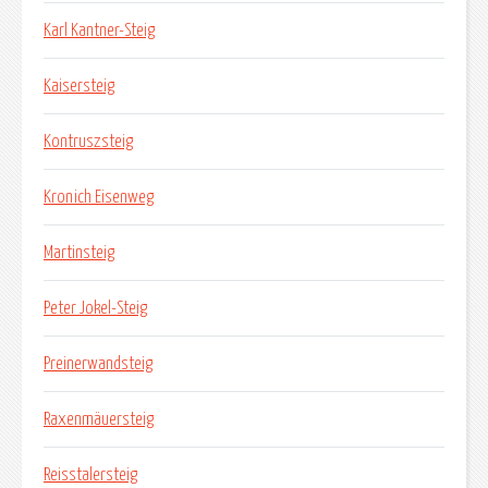
Karl Kantner-Steig
Kaisersteig
Kontruszsteig
Kronich Eisenweg
Martinsteig
Peter Jokel-Steig
Preinerwandsteig
Raxenmäuersteig
Reisstalersteig