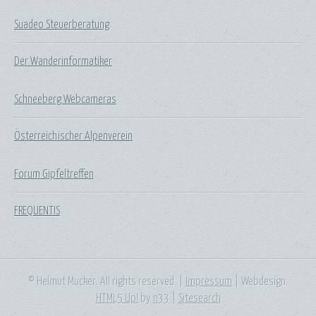
Suadeo Steuerberatung
Der Wanderinformatiker
Schneeberg Webcameras
Österreichischer Alpenverein
Forum Gipfeltreffen
FREQUENTIS
© Helmut Mucker. All rights reserved. |
Impressum
| Webdesign:
HTML5 Up!
by
n33
|
Sitesearch